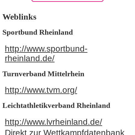
Korbball
Sportabzeichenübergabe
Leichtathletik
Weblinks
2014
Männerturnen
Jugendsportfest
Sportbund Rheinland
2013
Osteoporose
http://www.sportbund-
Weiterbildung
Rehasport
rheinland.de/
Übungsleiter 2013
Fit im Alter
Bezirksmeisterschaft
Turnverband Mittelrhein
Swing-Move-Smile-
Neuwied 2013
Fitness mit dem
http://www.tvm.org/
Herbstwanderung
Smovey Ring
2011
Leichtathletikverband Rheinland
Latin Dance
90-Jahr-Feier
Völkerball
http://www.lvrheinland.de/
Sportabzeichenübergabe
Volleyball
Direkt zur
Wettkampfdatenbank