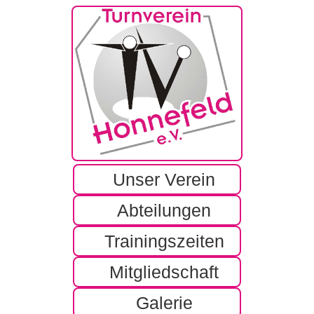
Unser Verein
Vorstand / Satzung
Abteilungen
Fit for fun
Trainingszeiten
Aktive Damen ab 50
Mitgliedschaft
Kinderturnen
Galerie