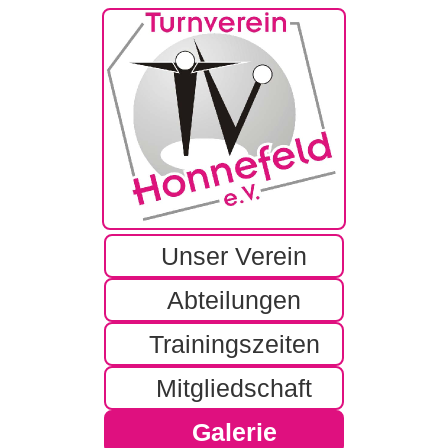
Unser Verein
Vorstand / Satzung
Abteilungen
Fit for fun
Trainingszeiten
Aktive Damen ab 50
Mitgliedschaft
Kinderturnen
Galerie